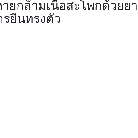
ยกล้ามเนื้อสะโพกด้วยยางย
รยืนทรงตัว