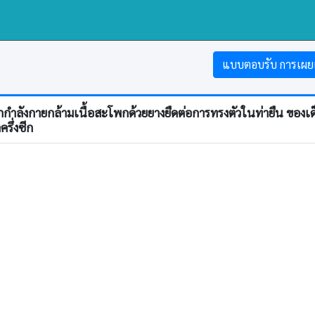
แบบตอบรับ การเผย
กกำลังกายกล้ามเนื้อสะโพกด้วยยางยืดต่อการทรงตัวในท่ายืน ของเด็
รึ่งซีก