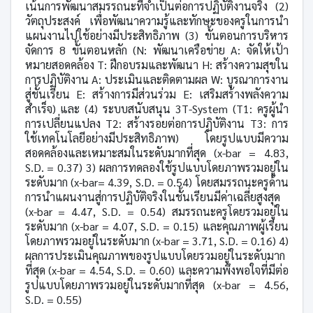
เน้นการพัฒนาสมรรถนะที่จำเป็นต่อการปฏิบัติงานจริง (2)
วัตถุประสงค์ เพื่อพัฒนาความรู้และทักษะของครูในการนำ
แผนงานไปใช้อย่างมีประสิทธิภาพ (3) ขั้นตอนการบริหาร
จัดการ 8 ขั้นตอนหลัก (
N:
พัฒนาเครือข่าย
A:
จัดให้เป้า
หมายสอดคล้อง
T:
ฝึกอบรมและพัฒนา
H:
สร้างความสุขใน
การปฏิบัติงาน
A:
ประเมินและติดตามผล
W:
บูรณาการงาน
สู่ชั้นเรียน
E:
สร้างการมีส่วนร่วม
E:
เสริมสร้างพลังความ
สำเร็จ) และ (4) ระบบสนับสนุน 3
T-System (T
1: ครูผู้นำ
การเปลี่ยนแปลง
T
2: สร้างรอยต่อการปฏิบัติงาน
T
3: การ
ใช้เทคโนโลยีอย่างมีประสิทธิภาพ) โดยรูปแบบมีความ
สอดคล้องและเหมาะสมในระดับมากที่สุด (
x-bar
=
4.83
,
S.D. =
0.37) 3) ผลการทดลองใช้รูปแบบโดยภาพรวมอยู่ใน
ระดับมาก (
x-bar
=
4.39
, S.D. =
0.54) โดยสมรรถนะครูด้าน
การนำแผนงานสู่การปฏิบัติจริงในชั้นเรียนมีค่าเฉลี่ยสูงสุด
(
x-bar
=
4.47
, S.D. =
0.54) สมรรถนะครูโดยรวมอยู่ใน
ระดับมาก (
x-bar
=
4.07
, S.D. =
0.15) และคุณภาพผู้เรียน
โดยภาพรวมอยู่ในระดับมาก (
x-bar
=
3.71
, S.D. =
0.16) 4)
ผลการประเมินคุณภาพของรูปแบบโดยรวมอยู่ในระดับมาก
ที่สุด (
x-bar
=
4.54
, S.D. =
0.60) และความพึงพอใจที่มีต่อ
รูปแบบโดยภาพรวมอยู่ในระดับมากที่สุด (
x-bar
=
4.56
,
S.D. =
0.55)