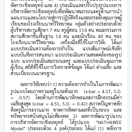
จัดการเชิงกลยุทธ์ และ 4) ประเมินและปรับปรุงรูปแบบการ
บริหารจัดการเชิงกลยุทธ์เพื่อพัฒนาสมรรถนะครูด้านการนำ
แผนงานและนโยบายสู่การปฏิบัติจริงและยกระดับคุณภาพผู้
เรียนของโรงเรียนนาทวีวิทยาคม กลุ่มตัวอย่างประกอบด้วย
ผู้บริหารสถานศึกษา 7 คน ครูผู้สอน 114 คน คณะกรรมการ
สถานศึกษาขั้นพื้นฐาน 14 คน และนักเรียน 40 คน ของ
โรงเรียนนา‍ทวีวิทยาคม เครื่องมือที่ใช้ในการวิจัย ได้แก่
แบบประเมินความต้องการจำเป็น แบบสัมภาษณ์เชิงลึก
แบบบันทึกการสนทนา แบบประเมินความสอดคล้องของรูป
แบบ แบบประเมินสมรรถนะครู และแบบประเมินคุณภาพ
ผู้เรียน สถิติที่ใช้ในการวิเคราะห์ข้อมูล ได้แก่ ค่าเฉลี่ย และ
ส่วนเบี่ยงเบนมาตรฐาน
ผลการวิจัยพบว่า 1) ความต้องการจำเป็นในการพัฒนา
รูปแบบโดยภาพรวมอยู่ในระดับมาก (x-bar
=
4.37
, S.D.
=
0.57) โดยด้านการพัฒนาทักษะและการฝึกอบรมมีค่า
เฉลี่ยสูงสุด (
x-bar
=
4.51
, S.D. =
0.42) สภาพปัญหาหลัก
คือครูมีภาระงานมาก ขาดการติดตามผลที่เป็นระบบ และ
ทรัพยากรสนับสนุนไม่เพียงพอ 2) ผลการพัฒนารูปแบบ
การบริหารจัดการเชิงกลยุทธ์ ได้รูปแบบ "
NATHAWEE
Model"
ประกอบด้วย 4 องค์ประกอบ ได้แก่ (1) หลักการ