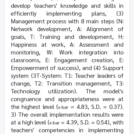
develop teachers' knowledge and skills in
efficiently implementing plans, (
3)
Management process with
8
main steps (N:
Network development, A: Alignment of
goals, T: Training and development, H:
Happiness at work, A: Assessment and
monitoring, W: Work integration into
classrooms, E: Engagement creation, E:
Empowerment of success), and (
4)
Support
system (
3
T-System: T
1:
Teacher leaders of
change, T
2:
Transition management, T
3:
Technology utilization). The model's
congruence and appropriateness were at
the highest level (
=
4.83
, S.D. =
0.37).
x-bar
3)
The overall implementation results were
at a high level (
=
4.39
, S.D. =
0.54)
, with
x-bar
teachers' competencies in implementing