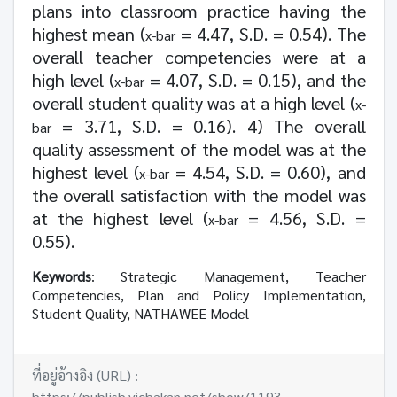
plans into classroom practice having the
highest mean (
=
4.47
, S.D. =
0.54).
The
x-bar
overall teacher competencies were at a
high level (
=
4.07
, S.D. =
0.15)
, and the
x-bar
overall student quality was at a high level (
x-
=
3.71
, S.D. =
0.16). 4)
The overall
bar
quality assessment of the model was at the
highest level (
=
4.54
, S.D. =
0.60)
, and
x-bar
the overall satisfaction with the model was
at the highest level (
=
4.56
, S.D. =
x-bar
0.55).
Keywords
: Strategic Management, Teacher
Competencies, Plan and Policy Implementation,
Student Quality, NATHAWEE Model
ที่อยู่อ้างอิง (URL) :
https://publish.vichakan.net/show/1193