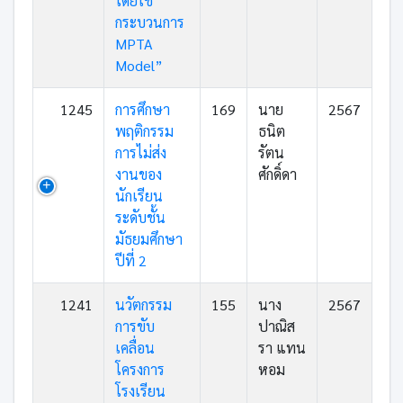
โดยใช้
กระบวนการ
MPTA
Model”
1245
การศึกษา
169
นาย
2567
พฤติกรรม
ธนิต
การไม่ส่ง
รัตน
งานของ
ศักดิ์ดา
นักเรียน
ระดับชั้น
มัธยมศึกษา
ปีที่ 2
1241
นวัตกรรม
155
นาง
2567
การขับ
ปาณิส
เคลื่อน
รา แทน
โครงการ
หอม
โรงเรียน